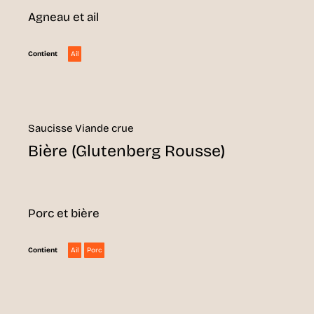
Agneau et ail
Ail
Contient
Saucisse Viande crue
Bière (Glutenberg Rousse)
Porc et bière
Ail
Porc
Contient