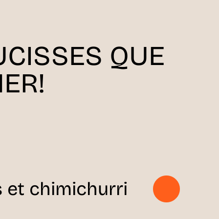
UCISSES QUE
ER!
s et chimichurri