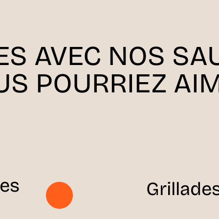
ES AVEC NOS SA
US POURRIEZ AIM
ses
Grillade