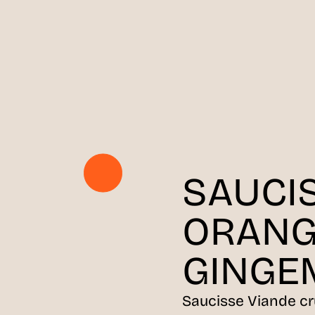
SAUCI
ORANG
GINGE
Saucisse Viande c