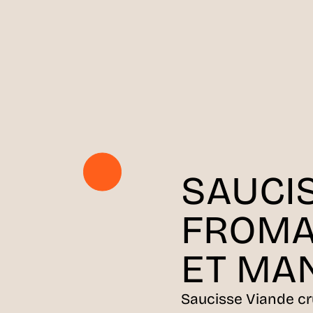
SAUCI
FROMA
ET MA
Saucisse Viande c