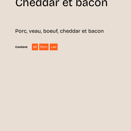
Cheddar et bacon
Porc, veau, boeuf, cheddar et bacon
Ail
Porc
Lait
Contient