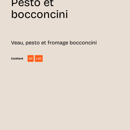
Pesto et
bocconcini
Veau, pesto et fromage bocconcini
Ail
Lait
Contient