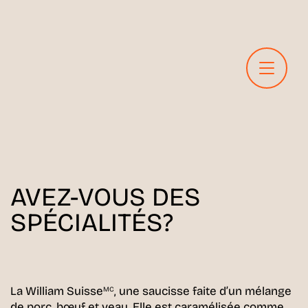
AVEZ-VOUS DES
SPÉCIALITÉS?
La William Suisse
, une saucisse faite d’un mélange
MC
de porc, bœuf et veau. Elle est caramélisée comme